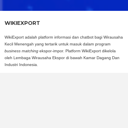
WIKIEXPORT
WikiExport adalah platform informasi dan chatbot bagi Wirausaha
Kecil Menengah yang tertarik untuk masuk dalam program
business matching
ekspor-impor. Platform WikiExport dikelola
oleh Lembaga Wirausaha Ekspor di bawah Kamar Dagang Dan
Industri Indonesia.
WikiExport adalah platform informasi dan chat bot bagi
Wirausaha Kecil Menengah yang tertarik untuk masuk dalam
program business matching ekspor-impor. Platform WikiExport
dikelola oleh Lembaga Wirausaha Ekspor di bawah Kamar
Dagang Dan Industri Indonesia.
WikiExport membantu membuka akses informasi dan
memberikan legitimasi layak ekspor bagi wirausaha.